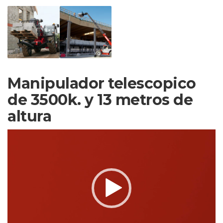
Manipulador telescopico
de 3500k. y 13 metros de
altura
Reproductor
de
vídeo