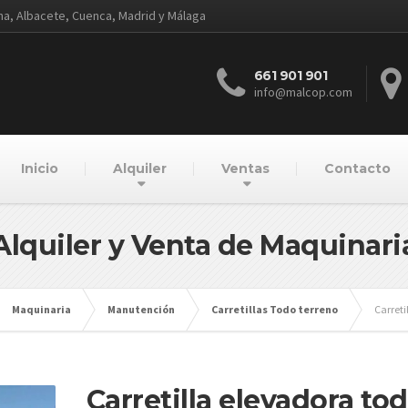
ena, Albacete, Cuenca, Madrid y Málaga
661 901 901
info@malcop.com
Inicio
Alquiler
Ventas
Contacto
Alquiler y Venta de Maquinari
Maquinaria
Manutención
Carretillas Todo terreno
Carreti
Carretilla elevadora to