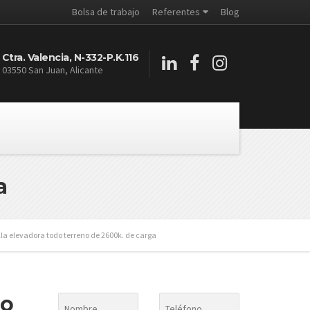
Bolsa de trabajo
Referentes
Blog
Ctra. Valencia, N-332-P.K.116
03550 San Juan, Alicante
a
lla elevadora todo terreno de 2600k. de carga
do