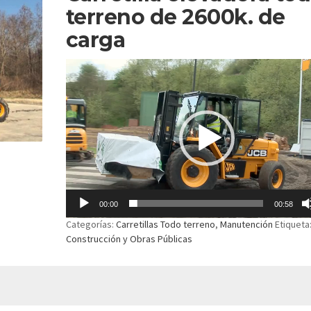
terreno de 2600k. de
carga
Reproductor
de
vídeo
00:00
00:58
Categorías:
Carretillas Todo terreno
,
Manutención
Etiqueta
Construcción y Obras Públicas