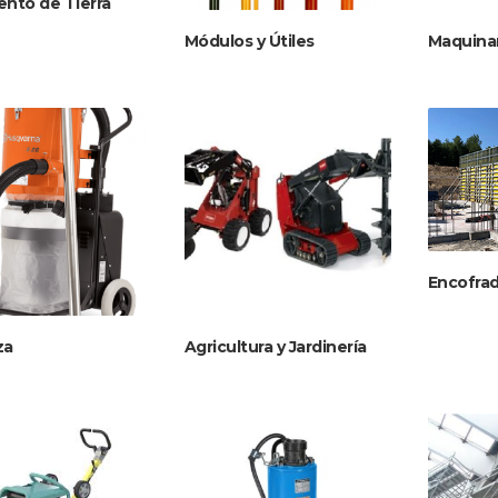
ento de Tierra
Módulos y Útiles
Maquinar
Encofra
za
Agricultura y Jardinería