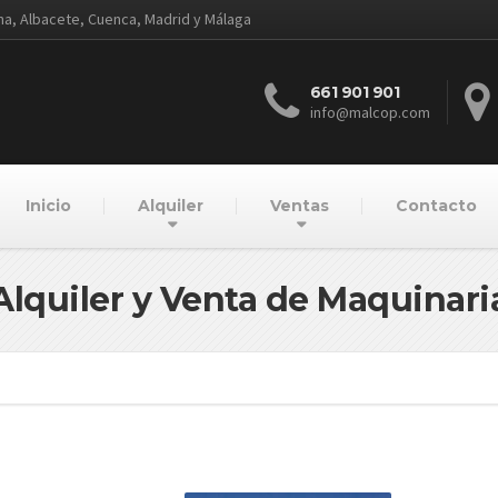
ena, Albacete, Cuenca, Madrid y Málaga
661 901 901
info@malcop.com
Inicio
Alquiler
Ventas
Contacto
Alquiler y Venta de Maquinari