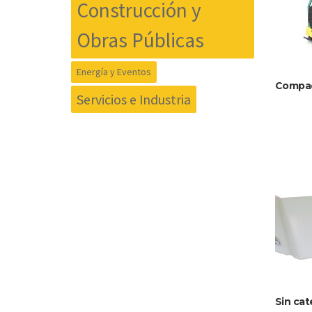
Construcción y
Obras Públicas
Energía y Eventos
Compac
Servicios e Industria
Sin cat