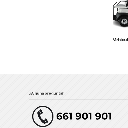
Vehícu
¿Alguna pregunta?