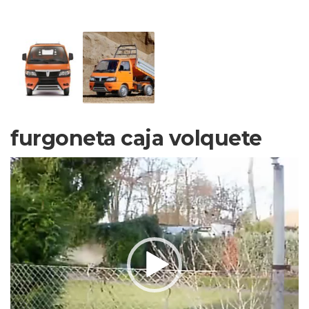
furgoneta caja volquete
Reproductor
de
vídeo