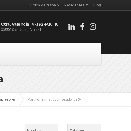
Bolsa de trabajo
Referentes
Blog
Ctra. Valencia, N-332-P.K.116
03550 San Juan, Alicante
a
mpresores
Martillo neumatico cincelador de 5k.