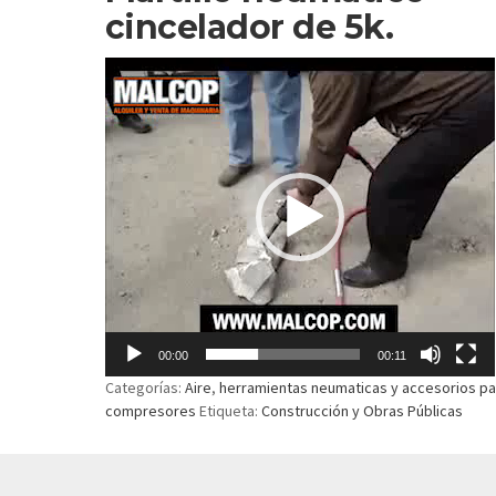
cincelador de 5k.
Reproductor
de
vídeo
00:00
00:11
Categorías:
Aire
,
herramientas neumaticas y accesorios pa
compresores
Etiqueta:
Construcción y Obras Públicas