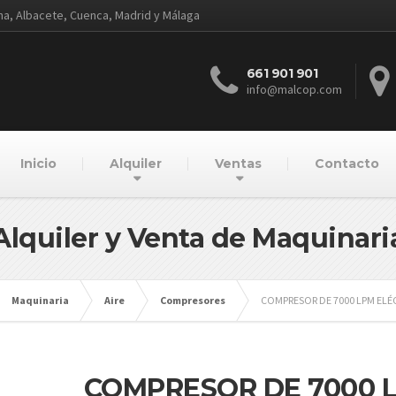
ena, Albacete, Cuenca, Madrid y Málaga
661 901 901
info@malcop.com
Inicio
Alquiler
Ventas
Contacto
Alquiler y Venta de Maquinari
Maquinaria
Aire
Compresores
COMPRESOR DE 7000 LPM ELÉ
COMPRESOR DE 7000 