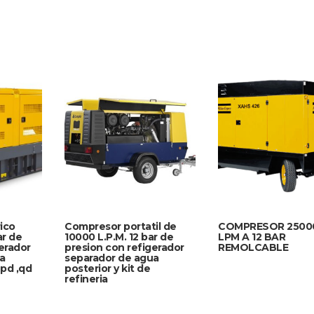
ico
Compresor portatil de
COMPRESOR 2500
ar de
10000 L.P.M. 12 bar de
LPM A 12 BAR
erador
presion con refigerador
REMOLCABLE
a
separador de agua
 pd ,qd
posterior y kit de
refineria