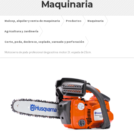
Maquinaria
Malcop, alquiler y venta de maquinaria
Productos
Maquinaria
Agricultura y Jardinería
Corte, poda, desbroce, soplado, vareado y perforación
Motosierra de poda profesional de gasolina motor 2t. espada de 25cm.