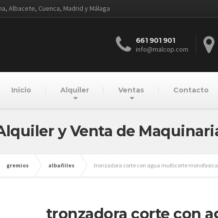
ena, Albacete, Cuenca, Madrid y Málaga
661 901 901
info@malcop.com
Inicio
Alquiler
Ventas
Contacto
Alquiler y Venta de Maquinari
gremios
albañiles
tronzadora corte con agua multicorte monofasica
tronzadora corte con 