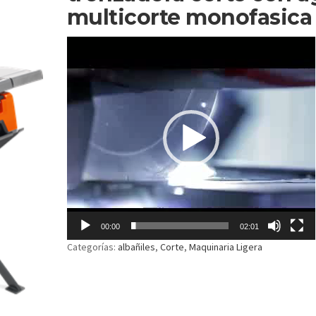
multicorte monofasica
Reproductor
de
vídeo
00:00
02:01
Categorías:
albañiles
,
Corte
,
Maquinaria Ligera